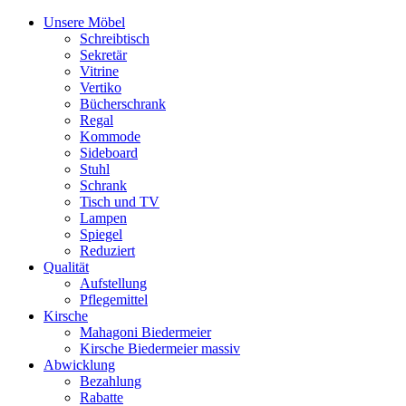
Unsere Möbel
Schreibtisch
Sekretär
Vitrine
Vertiko
Bücherschrank
Regal
Kommode
Sideboard
Stuhl
Schrank
Tisch und TV
Lampen
Spiegel
Reduziert
Qualität
Aufstellung
Pflegemittel
Kirsche
Mahagoni Biedermeier
Kirsche Biedermeier massiv
Abwicklung
Bezahlung
Rabatte