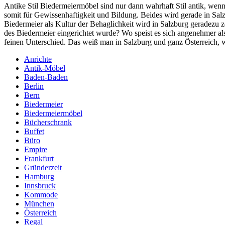
Antike Stil Biedermeiermöbel sind nur dann wahrhaft Stil antik, wen
somit für Gewissenhaftigkeit und Bildung. Beides wird gerade in Salz
Biedermeier als Kultur der Behaglichkeit wird in Salzburg geradezu z
des Biedermeier eingerichtet wurde? Wo speist es sich angenehmer a
feinen Unterschied. Das weiß man in Salzburg und ganz Österreich, w
Anrichte
Antik-Möbel
Baden-Baden
Berlin
Bern
Biedermeier
Biedermeiermöbel
Bücherschrank
Buffet
Büro
Empire
Frankfurt
Gründerzeit
Hamburg
Innsbruck
Kommode
München
Österreich
Regal