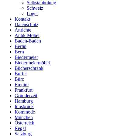
Selbstabholung
Schweiz
Lager
Kontakt
Datenschutz
Anrichte
Antik-Möbel
Baden-Baden
Berlin
Bern
Biedermeier
Biedermeiermöbel
Bücherschrank
Buffet
Büro
Empire
Frankfurt
Gründerzeit
Hamburg
Innsbruck
Kommode
München
Österreich
Regal
Salzburg