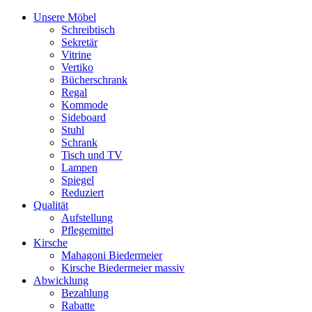
Unsere Möbel
Schreibtisch
Sekretär
Vitrine
Vertiko
Bücherschrank
Regal
Kommode
Sideboard
Stuhl
Schrank
Tisch und TV
Lampen
Spiegel
Reduziert
Qualität
Aufstellung
Pflegemittel
Kirsche
Mahagoni Biedermeier
Kirsche Biedermeier massiv
Abwicklung
Bezahlung
Rabatte