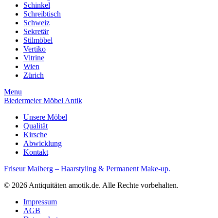
Schinkel
Schreibtisch
Schweiz
Sekretär
Stilmöbel
Vertiko
Vitrine
Wien
Zürich
Menu
Biedermeier Möbel Antik
Unsere Möbel
Qualität
Kirsche
Abwicklung
Kontakt
Friseur Maiberg – Haarstyling & Permanent Make-up.
© 2026 Antiquitäten amotik.de. Alle Rechte vorbehalten.
Impressum
AGB