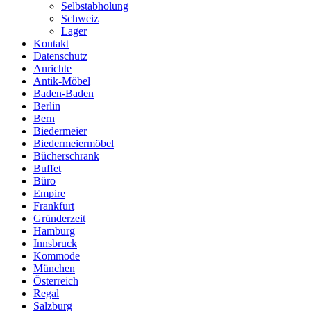
Selbstabholung
Schweiz
Lager
Kontakt
Datenschutz
Anrichte
Antik-Möbel
Baden-Baden
Berlin
Bern
Biedermeier
Biedermeiermöbel
Bücherschrank
Buffet
Büro
Empire
Frankfurt
Gründerzeit
Hamburg
Innsbruck
Kommode
München
Österreich
Regal
Salzburg