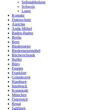
Selbstabholung
Schweiz
Lager
Kontakt
Datenschutz
Anrichte
Antik-Möbel
Baden-Baden
Berlin
Bern
Biedermeier
Biedermeiermöbel
Bücherschrank
Buffet
Büro
Empire
Frankfurt
Gründerzeit
Hamburg
Innsbruck
Kommode
München
Österreich
Regal
Salzburg