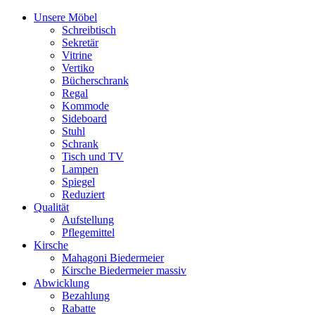
Unsere Möbel
Schreibtisch
Sekretär
Vitrine
Vertiko
Bücherschrank
Regal
Kommode
Sideboard
Stuhl
Schrank
Tisch und TV
Lampen
Spiegel
Reduziert
Qualität
Aufstellung
Pflegemittel
Kirsche
Mahagoni Biedermeier
Kirsche Biedermeier massiv
Abwicklung
Bezahlung
Rabatte