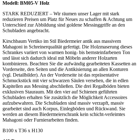
Modell: BM05-V Holz
STARK REDUZIERT – Wir räumen unser Lager mit stark
reduzieren Preisen um Platz für Neues zu schaffen & Achtung um
Unterschied zur Abbildung sind goldene Messinggriffe an den
Schubladen angebracht.
Kirschbaum Vertiko im Stil Biedermeier antik aus massivem
Mahagoni in Schreinerqualität gefertigt. Die Holzmaserung dieses
Schrankes variiert von warmen honig- bis bernsteinfarbenen Ton
und lässt sich dadurch ideal mit Möbeln anderer Holzarten
kombinieren. Beachten Sie die aufwändig gearbeiteten Kassetten an
Vorderseite, den Seiten und die Antikisierung an allen Konturen
(vgl. Detailbilder). An der Vorderseite ist das repräsentative
Schmuckstück mit vier schwarzen Säulen versehen, die in edlen
Kapitellen aus Messing abschließen. Die drei Regalböden bieten
exklusiven Stauraum. Mit den vier auf Schienen geführten
Schubladen erhalten Sie zusätzlich die Möglichkeit Accessoires
aufzubewahren. Die Schubladen sind massiv verzapft, massiv
gearbeitet sind auch Korpus, Einlegböden und Rückwand. Sie
werden an diesem Biedermeierschrank kein schicht-verleimtes
Mahagoni oder Furnierarbeiten finden.
B100 x T36 x H130