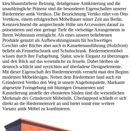
kirschbaumfarbene Beizung, detailgenaue Antikisierung und die
unaufdringliche Präsenz sind die besonderen Eigenschaften unserer
Biedermeier antik Vertikos. Die Bezeichnung Vertiko rührt von Otto
Vertikow, einem erfolgreichen Möbelbauer seiner Zeit aus Berlin.
Kennzeichnend die ansprechende Höhe um Accessoires darauf zu
präsentieren und eine geringe Tiefe die vielseitige Arrangements in
Ihrem Wohnraum ermöglicht. Als eines unserer beliebtesten
Produkte genutzt als Aufbewahrungsraum für hochwertiges
Geschirr oder Bücher aber auch in Kassettenausführung (Holzfront)
beliebt als Fernsehschrank und Schuhschrank. Biedermeiermöbel
wissen durch ihre Farbgebung, Statur, sowie Eleganz zu überzeugen
und den Blick auf das wesentliche zu fesseln. Dabei bleiben sie
dennoch schlicht und verzichten auf überladene Designelemente.
Mit dieser Eigenschaft des Biedermeierstils versteht man den Beginn
modernen Möbeldesigns. Neben dem Biedermeier fand auch ein
Gründerzeit Vertiko den Weg in unsere Angebotspalette. Markante
abgesetzte Formgebung mit blumigen Ornamenten und
Kannelierung anstelle der ebonierten Säulen sind die wesentlichen
Merkmale des Gründerzeit Möbelstils. Überlappend schließt er sich
direkt an die Biedermeierzeit an und bietet somit eine weitere
Varianz antik Möbel zu kombinieren.