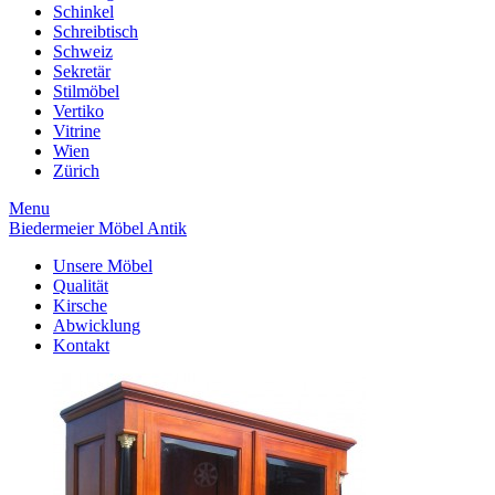
Schinkel
Schreibtisch
Schweiz
Sekretär
Stilmöbel
Vertiko
Vitrine
Wien
Zürich
Menu
Biedermeier Möbel Antik
Unsere Möbel
Qualität
Kirsche
Abwicklung
Kontakt