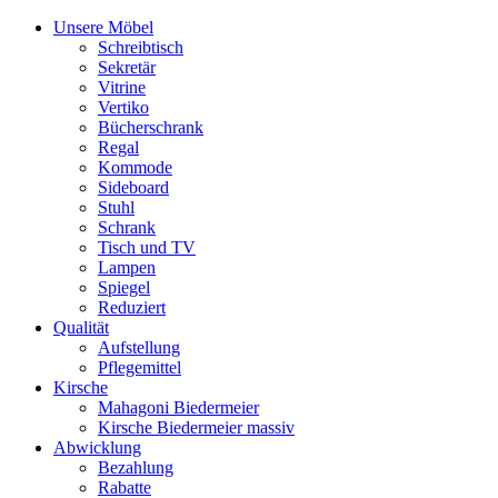
Unsere Möbel
Schreibtisch
Sekretär
Vitrine
Vertiko
Bücherschrank
Regal
Kommode
Sideboard
Stuhl
Schrank
Tisch und TV
Lampen
Spiegel
Reduziert
Qualität
Aufstellung
Pflegemittel
Kirsche
Mahagoni Biedermeier
Kirsche Biedermeier massiv
Abwicklung
Bezahlung
Rabatte