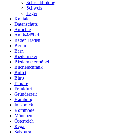
Selbstabholung
Schweiz
Lager
Kontakt
Datenschutz
Anrichte
Antik-Möbel
Baden-Baden
Berlin
Bern
Biedermeier
Biedermeiermöbel
Bücherschrank
Buffet
Büro
Empire
Frankfurt
Gründerzeit
Hamburg
Innsbruck
Kommode
München
Österreich
Regal
Salzburg