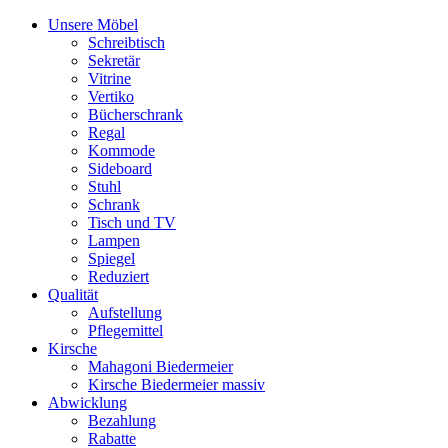
Unsere Möbel
Schreibtisch
Sekretär
Vitrine
Vertiko
Bücherschrank
Regal
Kommode
Sideboard
Stuhl
Schrank
Tisch und TV
Lampen
Spiegel
Reduziert
Qualität
Aufstellung
Pflegemittel
Kirsche
Mahagoni Biedermeier
Kirsche Biedermeier massiv
Abwicklung
Bezahlung
Rabatte