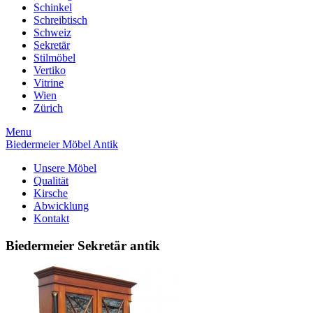
Schinkel
Schreibtisch
Schweiz
Sekretär
Stilmöbel
Vertiko
Vitrine
Wien
Zürich
Menu
Biedermeier Möbel Antik
Unsere Möbel
Qualität
Kirsche
Abwicklung
Kontakt
Biedermeier Sekretär antik