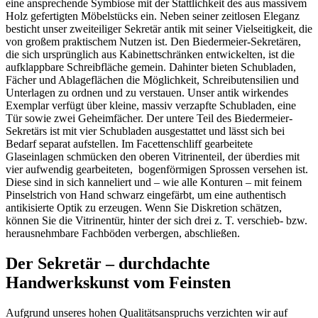
eine ansprechende Symbiose mit der Stattlichkeit des aus massivem
Holz gefertigten Möbelstücks ein. Neben seiner zeitlosen Eleganz
besticht unser zweiteiliger Sekretär antik mit seiner Vielseitigkeit, die
von großem praktischem Nutzen ist. Den Biedermeier-Sekretären,
die sich ursprünglich aus Kabinettschränken entwickelten, ist die
aufklappbare Schreibfläche gemein. Dahinter bieten Schubladen,
Fächer und Ablageflächen die Möglichkeit, Schreibutensilien und
Unterlagen zu ordnen und zu verstauen. Unser antik wirkendes
Exemplar verfügt über kleine, massiv verzapfte Schubladen, eine
Tür sowie zwei Geheimfächer. Der untere Teil des Biedermeier-
Sekretärs ist mit vier Schubladen ausgestattet und lässt sich bei
Bedarf separat aufstellen. Im Facettenschliff gearbeitete
Glaseinlagen schmücken den oberen Vitrinenteil, der überdies mit
vier aufwendig gearbeiteten, bogenförmigen Sprossen versehen ist.
Diese sind in sich kanneliert und – wie alle Konturen – mit feinem
Pinselstrich von Hand schwarz eingefärbt, um eine authentisch
antikisierte Optik zu erzeugen. Wenn Sie Diskretion schätzen,
können Sie die Vitrinentür, hinter der sich drei z. T. verschieb- bzw.
herausnehmbare Fachböden verbergen, abschließen.
Der Sekretär – durchdachte
Handwerkskunst vom Feinsten
Aufgrund unseres hohen Qualitätsanspruchs verzichten wir auf