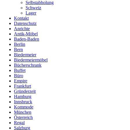
Selbstabholung
Schweiz
Lager
Kontakt
Datenschutz
Anrichte
Antik-Möbel
Baden-Baden
Berlin
Bern
Biedermeier
Biedermeiermöbel
Bücherschrank
Buffet
Büro
Empire
Frankfurt
Gründerzeit
Hamburg
Innsbruck
Kommode
München
Österreich
Regal
Salzburg