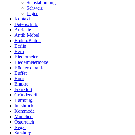
Selbstabholung
Schweiz
Lager
Kontakt
Datenschutz
Anrichte
Antik-Möbel
Baden-Baden
Berlin
Bern
Biedermeier
Biedermeiermöbel
Bücherschrank
Buffet
Büro
Empire
Frankfurt
Gründerzeit
Hamburg
Innsbruck
Kommode
München
Österreich
Regal
Salzburg