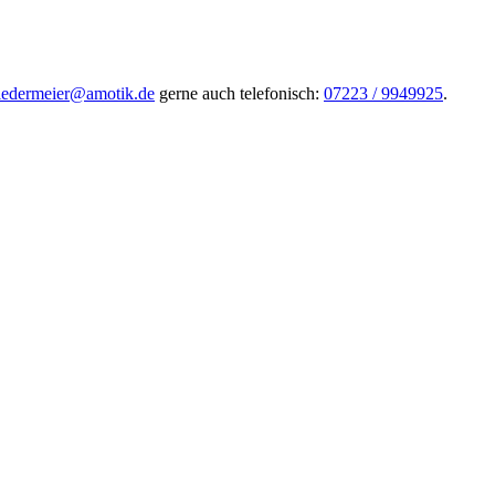
iedermeier@amotik.de
gerne auch telefonisch:
07223 / 9949925
.