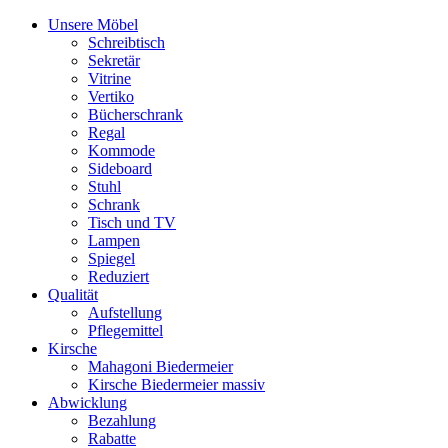
Unsere Möbel
Schreibtisch
Sekretär
Vitrine
Vertiko
Bücherschrank
Regal
Kommode
Sideboard
Stuhl
Schrank
Tisch und TV
Lampen
Spiegel
Reduziert
Qualität
Aufstellung
Pflegemittel
Kirsche
Mahagoni Biedermeier
Kirsche Biedermeier massiv
Abwicklung
Bezahlung
Rabatte