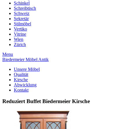
Schinkel
Schreibtisch
Schweiz
Sekretär
Stilmöbel
Vertiko
Vitrine
Wien
Zürich
Menu
Biedermeier Möbel Antik
Unsere Möbel
Qualität
Kirsche
Abwicklung
Kontakt
Reduziert Buffet Biedermeier Kirsche