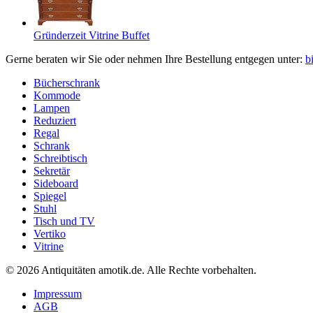
Gründerzeit Vitrine Buffet
Gerne beraten wir Sie oder nehmen Ihre Bestellung entgegen unter:
b
Bücherschrank
Kommode
Lampen
Reduziert
Regal
Schrank
Schreibtisch
Sekretär
Sideboard
Spiegel
Stuhl
Tisch und TV
Vertiko
Vitrine
© 2026 Antiquitäten amotik.de. Alle Rechte vorbehalten.
Impressum
AGB